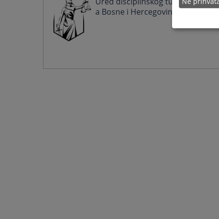
Ured disciplinskog tužioca VSTV-
Ne prihva
a Bosne i Hercegovine