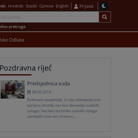
ski
Hrvatski
Srpski
Српски
English
Prijava
dna pretraga
ske Odluke
Pozdravna riječ
Predsjednica suda
06.05.2014.
Poštovani posjetitelji, U cilju uklanjanja svih
barijera između nas kao davatelja sudskih
usluga i Vas kao korisnika sudskih usluga
utemeljili smo ovu stranicu...