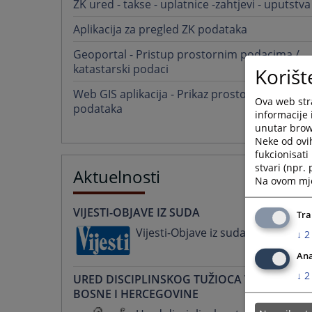
ZK ured - takse - uplatnice -zahtjevi - uputstva
Aplikacija za pregled ZK podataka
Geoportal - Pristup prostornim podacima /
katastarski podaci
Korišt
Web GIS aplikacija - Prikaz prostornih
Ova web stra
podataka
informacije 
unutar brows
Neke od ovi
fukcionisat
stvari (npr.
Aktuelnosti
Na ovom mjes
VIJESTI-OBJAVE IZ SUDA
Tra
Vijesti-Objave iz suda
↓
2
Ana
↓
2
URED DISCIPLINSKOG TUŽIOCA VSTV-A
BOSNE I HERCEGOVINE