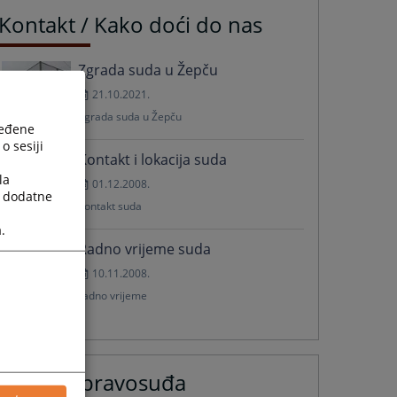
Kontakt / Kako doći do nas
Zgrada suda u Žepču
21.10.2021.
Zgrada suda u Žepču
ređene
o sesiji
Kontakt i lokacija suda
la
01.12.2008.
a dodatne
Kontakt suda
.
Radno vrijeme suda
10.11.2008.
radno vrijeme
Vijesti iz pravosuđa