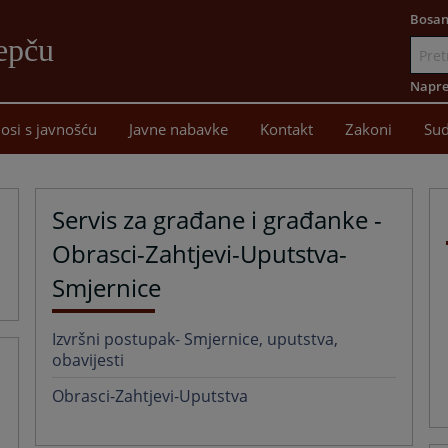
Bosan
epču
Idi
na
Napre
sadržaj
osi s javnošću
Javne nabavke
Kontakt
Zakoni
Sud
Servis za građane i građanke -
Obrasci-Zahtjevi-Uputstva-
Smjernice
Izvršni postupak- Smjernice, uputstva,
obavijesti
Obrasci-Zahtjevi-Uputstva