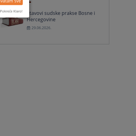
hvatam sve
Pokreće Klaro!
Stavovi sudske prakse Bosne i
Hercegovine
29.06.2026.