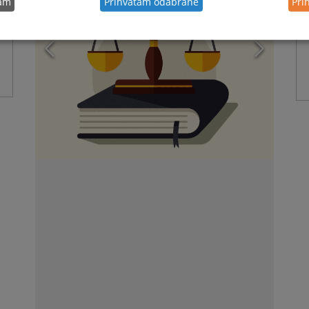
tam
Prihvatam odabrane
Pri