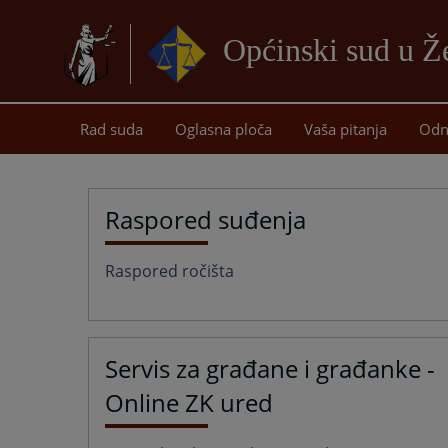
Općinski sud u Ž
Rad suda
Oglasna ploča
Vaša pitanja
Odn
Raspored suđenja
Raspored ročišta
Servis za građane i građanke -
Online ZK ured