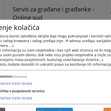
Servis za građane i građanke -
Online sud
enje kolačića
nica koristi određene skripte koje mogu pohranjivati i koristiti od
iz vašeg browsera i vašeg uređaja (npr. IP adresa uređaja, varijable 
era, ...).
h informacija su nam neophodne i bez njih web stranica ne bi mog
i u svom punom obimu, dok neke nisu prijeko neophodne a služe z
 procjenu nivoa posjećenosti, budućeg usavršavanja stranice...).
tu možete dozvoliti ili uskratiti pravo na korištenje tih informacija
nslation
(obavezna)
Servisi treće strane
litika o posjećenosti stranica
Servisi treće strane