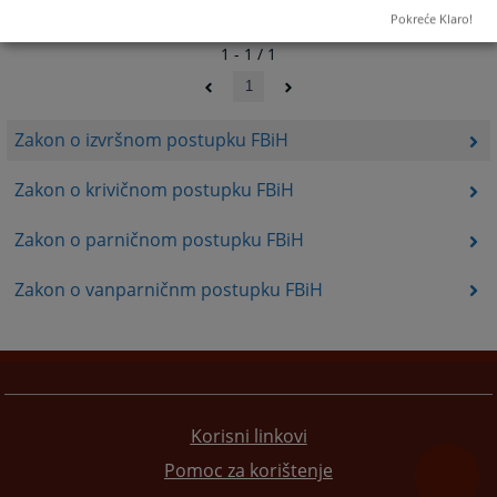
Pokreće Klaro!
1 - 1 / 1
1
Zakon o izvršnom postupku FBiH
Zakon o krivičnom postupku FBiH
Zakon o parničnom postupku FBiH
Zakon o vanparničnm postupku FBiH
Korisni linkovi
Pomoc za korištenje