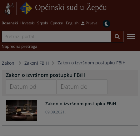
Općinski sud u Žepču
Bosanski
Hrvatski
Srpski
Српски
English
Prijava
Napredna pretraga
Zakon o izvršnom postupku FBiH
Zakoni
Zakoni FBiH
Zakon o izvršnom postupku FBiH
Navigate
Navigate
Zakon o izvršnom postupku FBiH
forward
forward
to
to
09.09.2021.
interact
interact
with
with
the
the
calendar
calendar