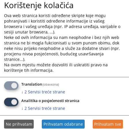
Korištenje kolačića
and
and
select
select
Ova web stranica koristi određene skripte koje mogu
a
a
pohranjivati i koristiti određene informacije iz vašeg
date.
date.
browsera i vašeg uređaja (npr. IP adresa uređaja, varijable o
Press
Press
sesiji unutar browsera, ...).
the
the
Neke od ovih informacija su nam neophodne i bez njih web
question
question
stranica ne bi mogla fukcionisati u svom punom obimu, dok
neke nisu prijeko neophodne a služe za dodatne stvari (npr.
mark
mark
procjenu nivoa posjećenosti, budućeg usavršavanja
key
key
stranice...).
to
to
Na ovom mjestu možete dozvoliti ili uskratiti pravo na
get
get
korištenje tih informacija.
the
the
keyboard
keyboard
Translation
(obavezna)
shortcuts
shortcuts
↓
2
Servisi treće strane
for
for
changing
changing
Analitika o posjećenosti stranica
dates.
dates.
↓
2
Servisi treće strane
Ne prihvatam
Prihvatam odabrane
Prihvatam sve