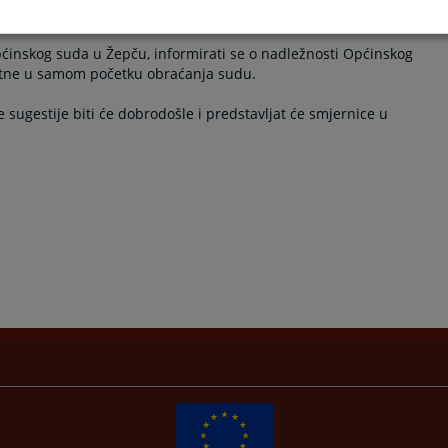
lja sudskih usluga i Vas kao korisnika sudskih usluga utemeljili
 prošlosti koji dovode do zatvorenosti institucije.
pćinskog suda u Žepču, informirati se o nadležnosti Općinskog
bitne u samom početku obraćanja sudu.
ve sugestije biti će dobrodošle i predstavljat će smjernice u