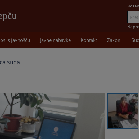
Bosan
epču
Idi
na
Napre
sadržaj
osi s javnošću
Javne nabavke
Kontakt
Zakoni
Sud
ica suda