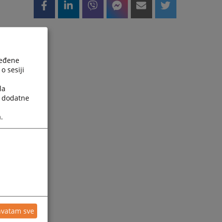
ređene
o sesiji
la
a dodatne
.
hvatam sve