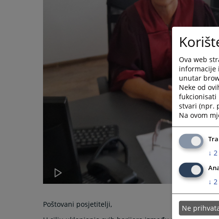
Korišt
Ova web stra
informacije 
unutar brows
Neke od ovi
fukcionisat
stvari (npr.
Na ovom mjes
Tra
↓
2
Ana
↓
2
Poštovani posjetitelji,
Ne prihva