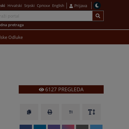
ski
Hrvatski
Srpski
Српски
English
Prijava
dna pretraga
ske Odluke
6127
PREGLEDA