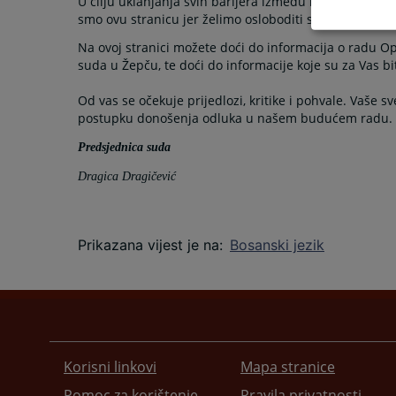
U cilju uklanjanja svih barijera između nas kao davate
smo ovu stranicu jer želimo osloboditi se svih relikata
Na ovoj stranici možete doći do informacija o radu O
suda u Žepču, te doći do informacije koje su za Vas 
Od vas se očekuje prijedlozi, kritike i pohvale. Vaše s
postupku donošenja odluka u našem budućem radu.
Predsjednica suda
Dragica Dragičević
Prikazana vijest je na
:
Bosanski jezik
Korisni linkovi
Mapa stranice
Pomoc za korištenje
Pravila privatnosti