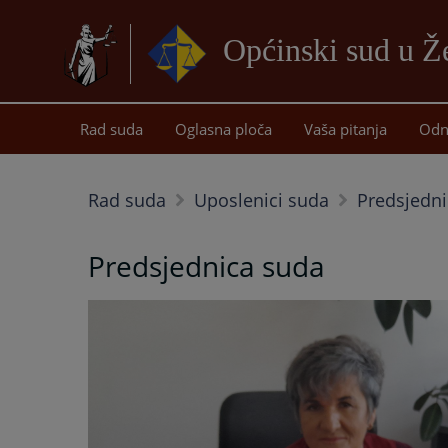
Općinski sud u Ž
Rad suda
Oglasna ploča
Vaša pitanja
Odn
Rad suda
Uposlenici suda
Predsjedn
Predsjednica suda