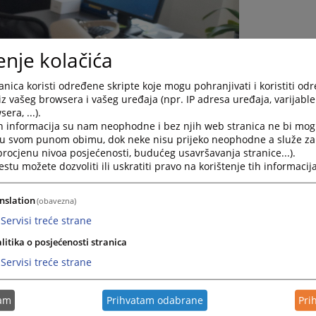
enje kolačića
nica koristi određene skripte koje mogu pohranjivati i koristiti od
iz vašeg browsera i vašeg uređaja (npr. IP adresa uređaja, varijable 
era, ...).
h informacija su nam neophodne i bez njih web stranica ne bi mog
i u svom punom obimu, dok neke nisu prijeko neophodne a služe z
 procjenu nivoa posjećenosti, budućeg usavršavanja stranice...).
tu možete dozvoliti ili uskratiti pravo na korištenje tih informacija
nslation
(obavezna)
Servisi treće strane
litika o posjećenosti stranica
Servisi treće strane
tam
Prihvatam odabrane
Pri