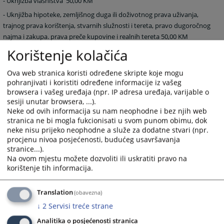
- Uknjižba vlasništva
50,00 KM
- Uknjižba hipoteke, zemljišnog duga ili doživotnog prava uživanja,
trajnog prava korištenja, stvarnih služnosti i tereta, pravo dugoročnog
najma i zakupa. prava preče kupovine i realnih tereta 50,00 KM
Korištenje kolačića
- Uknjižba etažiranja objekta kolektivnog stanovanja ili poslovne
zgrade 200,00 KM
Ova web stranica koristi određene skripte koje mogu
- Uknjižba etažiranja objekta individualnog stanovanja 70,00 KM
pohranjivati i koristiti određene informacije iz vašeg
browsera i vašeg uređaja (npr. IP adresa uređaja, varijable o
sesiji unutar browsera, ...).
Takse za prijepise i izvatke:
Neke od ovih informacija su nam neophodne i bez njih web
stranica ne bi mogla fukcionisati u svom punom obimu, dok
- Izdavanje ovjerenog prijepisa ili službenog izvatka 10,00 KM
neke nisu prijeko neophodne a služe za dodatne stvari (npr.
- Izdavanje uvjerenja i potvrda 10,00 KM
procjenu nivoa posjećenosti, budućeg usavršavanja
stranice...).
- Izdavanje prepisa ili izvatka sa istorijatom 30,00 KM
Na ovom mjestu možete dozvoliti ili uskratiti pravo na
korištenje tih informacija.
Taksa za žalbu ili prigovor:
Translation
(obavezna)
- Taksa za žalbu ili prigovor protiv riješenja u zemljišno-knjižnim
↓
2
Servisi treće strane
postupcima plaća se
50,00KM
Analitika o posjećenosti stranica