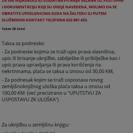
ZA SVE NEJASNOĆE ILI DODATNA PITANJA VEZANA UZ POSTUPAK
I DOKUMENTACIJU KOJI SU OVDJE NAVEDENA, MOLIMO DA SE
OBRATITE UPOSLENICIMA SUDA NA ŠALTERU ILI PUTEM
SLUŽBENOG KONTAKT TELEFONA 032 881 453.
Takse ZK Ured
Taksa za podneske:
- Za podneske kojima se traži upis prava vlasništva,
upis ili brisanje uknjižbe, zabilješbe ili pribilježbe kao i
upis prava upravljanja ili prava korišćenja na
nekrtninama, plaća se taksa u iznosu od 30,00 KM,
- Za podnesak kojim se traži uspostava novog
zemljišnoknjižnog uloška plaća taksa u iznosu od
100,00 KM (već precizirano u "UPUTSTVU ZA
USPOSTAVU ZK ULOŠKA")
Za uknjižbu u zemljišnu knjigu: