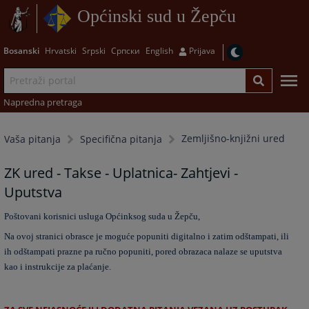
Općinski sud u Žepču
Bosanski
Hrvatski
Srpski
Српски
English
Prijava
Napredna pretraga
Zemljišno-knjižni ured
Vaša pitanja
Specifična pitanja
ZK ured - Takse - Uplatnica- Zahtjevi -
Uputstva
Poštovani korisnici usluga Općinksog suda u Žepču,
Na ovoj stranici obrasce je moguće popuniti digitalno i zatim odštampati, ili
ih odštampati prazne pa ručno popuniti, pored obrazaca nalaze se uputstva
kao i instrukcije za plaćanje.