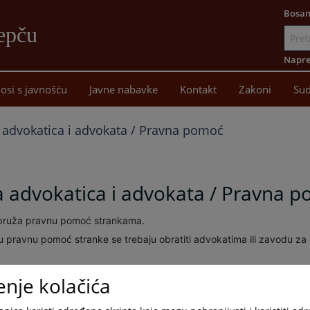
Bosan
epču
Idi
na
Napre
sadržaj
osi s javnošću
Javne nabavke
Kontakt
Zakoni
Sud
a advokatica i advokata / Pravna pomoć
a advokatica i advokata / Pravna 
pruža pravnu pomoć strankama.
 pravnu pomoć stranke se trebaju obratiti advokatima ili zavodu za
LISTA ADVOKATICA I ADVOKATA
listu advokata:
enje kolačića
ZAVOD ZA PRAVNU POMOĆ ZDK
 besplatnu pravnu pomoć: