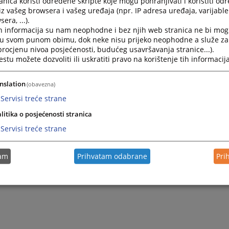
nica koristi određene skripte koje mogu pohranjivati i koristiti od
iz vašeg browsera i vašeg uređaja (npr. IP adresa uređaja, varijable 
era, ...).
h informacija su nam neophodne i bez njih web stranica ne bi mog
i u svom punom obimu, dok neke nisu prijeko neophodne a služe z
 procjenu nivoa posjećenosti, budućeg usavršavanja stranice...).
tu možete dozvoliti ili uskratiti pravo na korištenje tih informacija
nslation
(obavezna)
Servisi treće strane
litika o posjećenosti stranica
Servisi treće strane
tam
Prihvatam odabrane
Pri