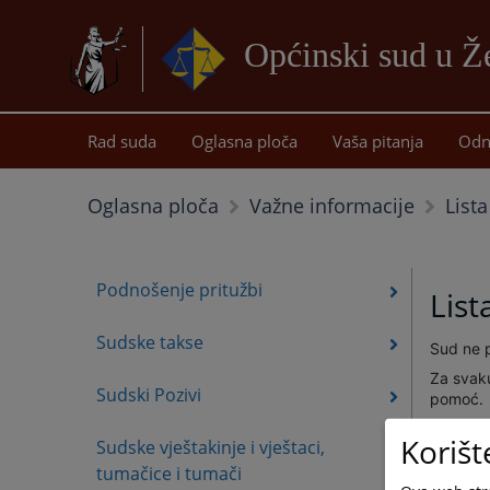
Općinski sud u Ž
Rad suda
Oglasna ploča
Vaša pitanja
Odn
List
Oglasna ploča
Važne informacije
Podnošenje pritužbi
List
Sudske takse
Sud ne 
Za svaku
Sudski Pozivi
pomoć.
Link za 
Korišt
Sudske vještakinje i vještaci,
tumačice i tumači
Link za