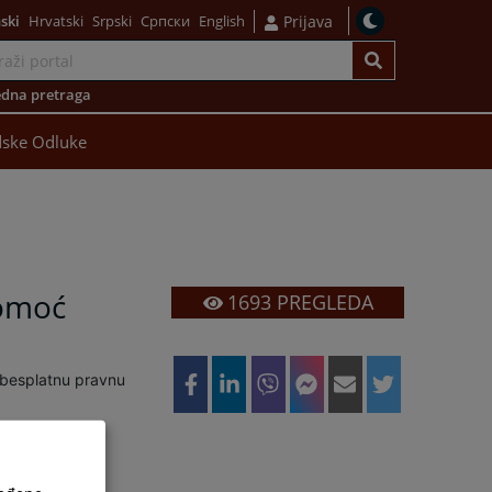
ski
Hrvatski
Srpski
Српски
English
Prijava
dna pretraga
ske Odluke
pomoć
1693
PREGLEDA
 besplatnu pravnu