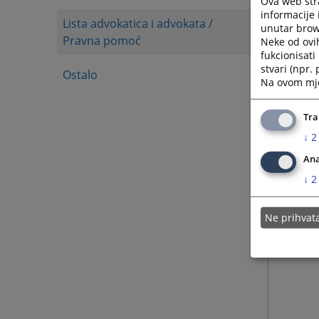
Ova web stra
informacije 
Lista advokatica i advokata /
unutar brows
Pravna pomoć
Neke od ovi
fukcionisat
stvari (npr.
Ostalo
Na ovom mjes
Tra
↓
2
Ana
↓
2
Ne prihva