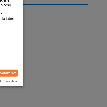
ređene
o sesiji
la
a dodatne
.
hvatam sve
Pokreće Klaro!