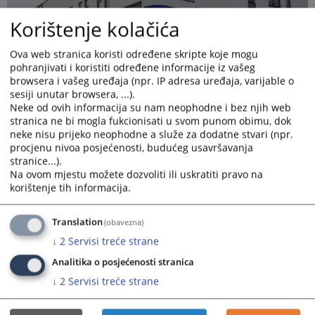
Korištenje kolačića
Ova web stranica koristi određene skripte koje mogu
pohranjivati i koristiti određene informacije iz vašeg
browsera i vašeg uređaja (npr. IP adresa uređaja, varijable o
sesiji unutar browsera, ...).
Neke od ovih informacija su nam neophodne i bez njih web
stranica ne bi mogla fukcionisati u svom punom obimu, dok
neke nisu prijeko neophodne a služe za dodatne stvari (npr.
procjenu nivoa posjećenosti, budućeg usavršavanja
stranice...).
Na ovom mjestu možete dozvoliti ili uskratiti pravo na
Zgrada suda u Žepču
korištenje tih informacija.
Prikazana vijest je na
:
Bosanski jezik
Translation
(obavezna)
1843
PREGLEDA
↓
2
Servisi treće strane
Analitika o posjećenosti stranica
↓
2
Servisi treće strane