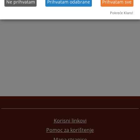
Ne prihvatam
Prihvatam odabrane
Prihvatam sve
Pokreće Klaro!
Korisni linkovi
Pomoc za korištenje
Mapa stranice