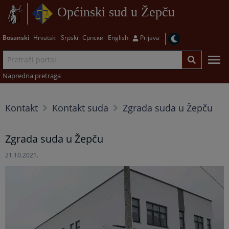
Općinski sud u Žepču
Bosanski
Hrvatski
Srpski
Српски
English
Prijava
Napredna pretraga
Kontakt
Kontakt suda
Zgrada suda u Žepču
Zgrada suda u Žepču
21.10.2021.