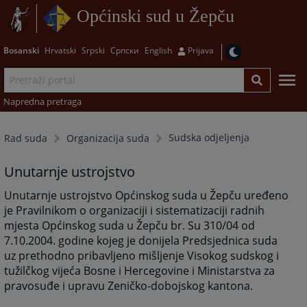
Općinski sud u Žepču
Bosanski
Hrvatski
Srpski
Српски
English
Prijava
Napredna pretraga
Sudska odjeljenja
Rad suda
Organizacija suda
Unutarnje ustrojstvo
Unutarnje ustrojstvo Općinskog suda u Žepču uređeno
je Pravilnikom o organizaciji i sistematizaciji radnih
mjesta Općinskog suda u Žepču br. Su 310/04 od
7.10.2004. godine kojeg je donijela Predsjednica suda
uz prethodno pribavljeno mišljenje Visokog sudskog i
tužilčkog vijeća Bosne i Hercegovine i Ministarstva za
pravosuđe i upravu Zeničko-dobojskog kantona.