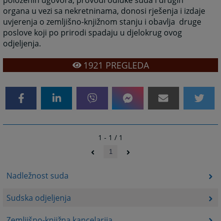
položenih ugovora, provodi odluke suda i drugih
organa u vezi sa nekretninama, donosi rješenja i izdaje
uvjerenja o zemljišno-knjižnom stanju i obavlja druge
poslove koji po prirodi spadaju u djelokrug ovog
odjeljenja.
1921
PREGLEDA
1 - 1 / 1
1
Nadležnost suda
Sudska odjeljenja
Zemljišno-knjižna kancelarija