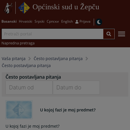
Općinski sud u Žepču
Bosanski
Hrvatski
Srpski
Српски
English
Prijava
Napredna pretraga
Vaša pitanja
Često postavljana pitanja
Često postavljana pitanja
Često postavljana pitanja
Navigate
Navigate
forward
forward
U kojoj fazi je moj predmet?
to
to
interact
interact
with
with
U kojoj fazi je moj predmet?
the
the