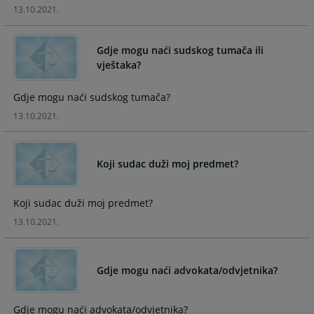
13.10.2021.
calendar
calendar
and
and
select
select
Gdje mogu naći sudskog tumača ili
a
a
vještaka?
date.
date.
Press
Press
Gdje mogu naći sudskog tumača?
the
the
13.10.2021.
question
question
mark
mark
key
key
Koji sudac duži moj predmet?
to
to
get
get
the
the
Koji sudac duži moj predmet?
keyboard
keyboard
13.10.2021.
shortcuts
shortcuts
for
for
changing
changing
Gdje mogu naći advokata/odvjetnika?
dates.
dates.
Gdje mogu naći advokata/odvjetnika?