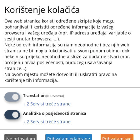
Korištenje kolačića
13.10.2021.
Ova web stranica koristi određene skripte koje mogu
Kako mogu doći do suca koji duži moj
pohranjivati i koristiti određene informacije iz vašeg
predmet?
browsera i vašeg uređaja (npr. IP adresa uređaja, varijable o
sesiji unutar browsera, ...).
Neke od ovih informacija su nam neophodne i bez njih web
Kako mogu doći do suca koji duži moj predmet?
stranica ne bi mogla fukcionisati u svom punom obimu, dok
13.10.2021.
neke nisu prijeko neophodne a služe za dodatne stvari (npr.
procjenu nivoa posjećenosti, budućeg usavršavanja
stranice...).
Na ovom mjestu možete dozvoliti ili uskratiti pravo na
Gdje mogu naći besplatnu pravnu pomoć?
korištenje tih informacija.
Gdje mogu naći besplatnu pravnu pomoć?
Translation
(obavezna)
13.10.2021.
↓
2
Servisi treće strane
Analitika o posjećenosti stranica
Kako mogu dobiti informacije o
↓
2
Servisi treće strane
predmetu?
Ne prihvatam
Prihvatam odabrane
Prihvatam sve