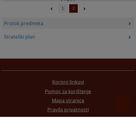
1
2
Protok predmeta
Strateški plan
Korisni linkovi
Pomoc za korištenje
Mapa stranice
Pravila privatnosti