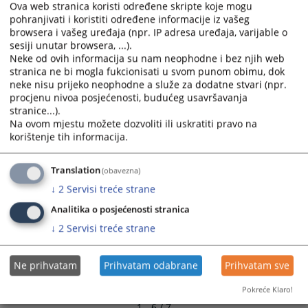
Ova web stranica koristi određene skripte koje mogu
and
and
pohranjivati i koristiti određene informacije iz vašeg
select
select
Izvještaj o radu Općinskog suda u Žepču za 2009. godinu
browsera i vašeg uređaja (npr. IP adresa uređaja, varijable o
a
a
25.03.2010.
sesiji unutar browsera, ...).
date.
date.
Neke od ovih informacija su nam neophodne i bez njih web
Press
Press
stranica ne bi mogla fukcionisati u svom punom obimu, dok
Protok predmeta 2005 godine
neke nisu prijeko neophodne a služe za dodatne stvari (npr.
the
the
procjenu nivoa posjećenosti, budućeg usavršavanja
question
question
Protok predmeta 2004 godine
stranice...).
mark
mark
Na ovom mjestu možete dozvoliti ili uskratiti pravo na
key
key
korištenje tih informacija.
to
to
get
get
Translation
(obavezna)
the
the
↓
2
Servisi treće strane
keyboard
keyboard
shortcuts
shortcuts
Analitika o posjećenosti stranica
for
for
↓
2
Servisi treće strane
changing
changing
dates.
dates.
Ne prihvatam
Prihvatam odabrane
Prihvatam sve
Pokreće Klaro!
1 - 6 / 7