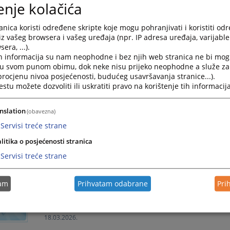
enje kolačića
Interni oglas za popunu upražnjenog radnog mjesta
nica koristi određene skripte koje mogu pohranjivati i koristiti od
iz vašeg browsera i vašeg uređaja (npr. IP adresa uređaja, varijable 
11.06.2026.
era, ...).
h informacija su nam neophodne i bez njih web stranica ne bi mog
Lista izabranih povjerljivih savjetnika/ca
i u svom punom obimu, dok neke nisu prijeko neophodne a služe z
 procjenu nivoa posjećenosti, budućeg usavršavanja stranice...).
Lista izabranih povjerljivih savjetnika/ca
tu možete dozvoliti ili uskratiti pravo na korištenje tih informacija
09.06.2026.
nslation
(obavezna)
Uposlenici Općinskog suda u Žepču u Osnovnom sud
Servisi treće strane
litika o posjećenosti stranica
Uposlenici Općinskog suda u Žepču u Osnovnom sud 
Servisi treće strane
25.05.2026.
tam
Prihvatam odabrane
Pri
Sud aktivno štiti žrtve nasilja – 10 izrečenih zaštitn
Sud aktivno štiti žrtve nasilja – 10 izrečenih zaštitni
18.03.2026.