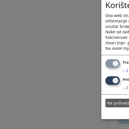
Korišt
Ova web stra
informacije 
unutar brows
Neke od ovi
fukcionisat
stvari (npr.
Na ovom mjes
Tra
↓
2
Ana
↓
2
Ne prihva