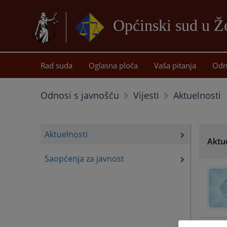
Općinski sud u Ž
Rad suda
Oglasna ploča
Vaša pitanja
Odn
Aktuelnosti
Odnosi s javnošću
Vijesti
Aktuelnosti
Aktu
Saopćenja za javnost