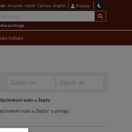
ski
Hrvatski
Srpski
Српски
English
Prijava
dna pretraga
ske Odluke
Navigate
Navigate
forward
forward
u Općinskom sudu u Žepču
to
to
Općinskom sudu u Žepču" u prilogu.
interact
interact
with
with
the
the
calendar
calendar