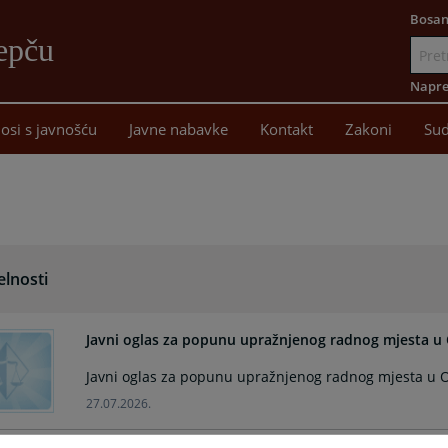
Bosan
epču
Idi
na
Napre
sadržaj
osi s javnošću
Javne nabavke
Kontakt
Zakoni
Sud
elnosti
Javni oglas za popunu upražnjenog radnog mjesta 
Javni oglas za popunu upražnjenog radnog mjesta u 
27.07.2026.