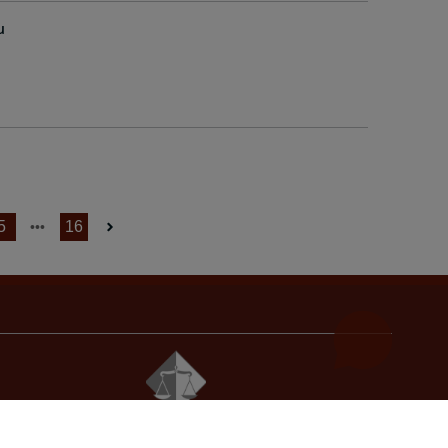
u
5
16
© 2021
Visoko sudsko i tužilačko vijeće