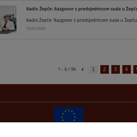
Radio Žepče: Razgovor s predsjednicom suda u Žepč
Radio Žepče: Razgovor s predsjednicom suda u Žepču
10.03.2026.
1 - 6 / 96
1
2
3
4
Redizajn web stranice je finansirala Evropska unija. Za njen sadržaj isključivo je odgovorno
Visoko sudsko i tužilačko vijeće BiH i ona ne odražava nužno stavove Evropske unije.