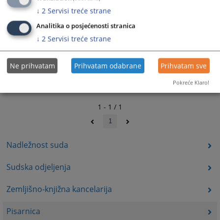
↓
2
Servisi treće strane
Analitika o posjećenosti stranica
↓
2
Servisi treće strane
Ne prihvatam
Prihvatam odabrane
Prihvatam sve
Pokreće Klaro!
1 - 1 / 1
1
Nadležnost suda
Sudska odjeljenja
Zemljišno-knjižna kancelarija
Pisarnica