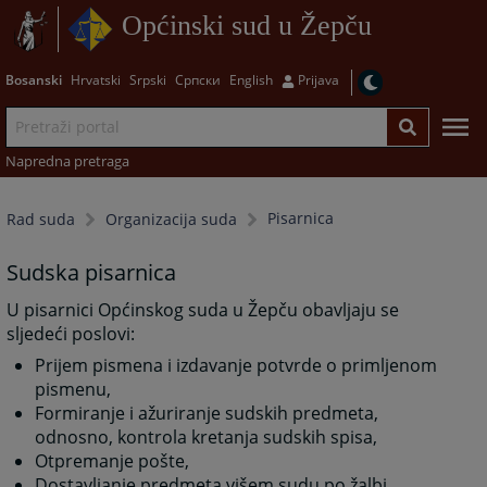
Općinski sud u Žepču
Bosanski
Hrvatski
Srpski
Српски
English
Prijava
Napredna pretraga
Pisarnica
Rad suda
Organizacija suda
Sudska pisarnica
U pisarnici Općinskog suda u Žepču obavljaju se
sljedeći poslovi:
Prijem pismena i izdavanje potvrde o primljenom
pismenu,
Formiranje i ažuriranje sudskih predmeta,
odnosno, kontrola kretanja sudskih spisa,
Otpremanje pošte,
Dostavljanje predmeta višem sudu po žalbi,