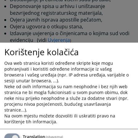
Deponovanje spisa u arhivu i uništavanje
bezvrijednog registraturskog materijala,
Ovjera javnih isprava apostille pečatom,
Ovjera ugovora o otkupu stana,
Izdavanje uvjerenja o činjenicama o kojima sud vodi
evidenciju (vidi
Uvjerenja
)
Korištenje kolačića
Ove poslove obavljaju zaposleni na radnim mjestima
Referenta za unos dokumenata, Referenta za
Ova web stranica koristi određene skripte koje mogu
upravljanje predmetima i Referenta za otpremu pošte.
pohranjivati i koristiti određene informacije iz vašeg
browsera i vašeg uređaja (npr. IP adresa uređaja, varijable o
1612
PREGLEDA
sesiji unutar browsera, ...).
Neke od ovih informacija su nam neophodne i bez njih web
stranica ne bi mogla fukcionisati u svom punom obimu, dok
neke nisu prijeko neophodne a služe za dodatne stvari (npr.
procjenu nivoa posjećenosti, budućeg usavršavanja
stranice...).
Na ovom mjestu možete dozvoliti ili uskratiti pravo na
korištenje tih informacija.
Translation
(obavezna)