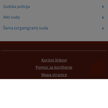
Sudska policija
Akti suda
Šema (organigram) suda
Korisni linkovi
Pomoc za korištenje
Mapa stranice
Pravila privatnosti