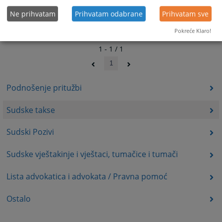
Ne prihvatam
Prihvatam odabrane
Prihvatam sve
Pokreće Klaro!
1 - 1 / 1
1
Podnošenje pritužbi
Sudske takse
Sudski Pozivi
Sudske vještakinje i vještaci, tumačice i tumači
Lista advokatica i advokata / Pravna pomoć
Ostalo