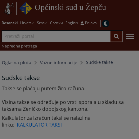
Općinski sud u Žepču
Bosanski
Hrvatski
Srpski
Српски
English
Prijava
Napredna pretraga
Sudske takse
Oglasna ploča
Važne informacije
Sudske takse
Takse se plaćaju putem žiro računa.
Visina takse se određuje po vrsti spora a u skladu sa
taksama Zeničko dobojskog kantona.
Kalkulator za izračun taksi se nalazi na
linku:
KALKULATOR TAKSI