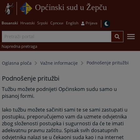
Općinski sud u Žepču
Bosanski
Hrvatski
Srpski
Српски
English
Prijava
Napredna pretraga
Podnošenje pritužbi
Oglasna ploča
Važne informacije
Podnošenje pritužbi
Tužbu možete podnijeti Općinskom sudu samo u
pisanoj formi.
Iako tužbu možete sačiniti sami te se sami zastupati u
postupku, preporučujemo vam da uzmete odvjetnika
zbog složenosti postupka i sugurnosti da će te imati
adekvatnu pravnu zaštitu. Spisak svih dosatupnih
odvjetnika nalazi se u čekaoni suda kao i na internet