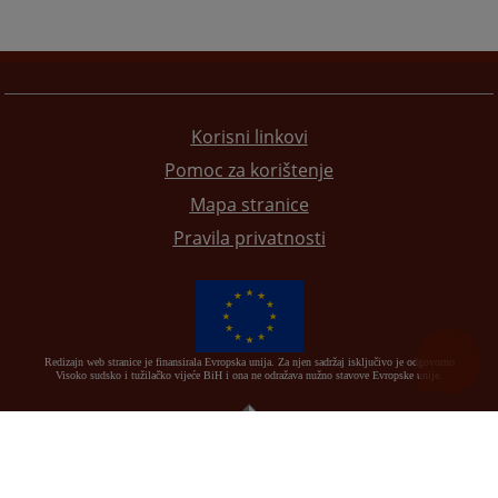
Korisni linkovi
Pomoc za korištenje
Mapa stranice
Pravila privatnosti
Redizajn web stranice je finansirala Evropska unija. Za njen sadržaj isključivo je odgovorno
Visoko sudsko i tužilačko vijeće BiH i ona ne odražava nužno stavove Evropske unije.
© 2021
Visoko sudsko i tužilačko vijeće