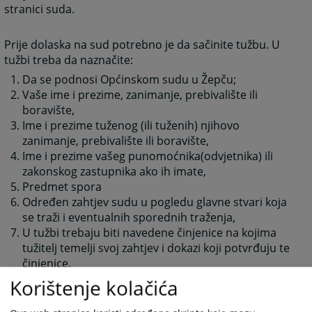
stranici suda.
Prije dolaska na sud potrebno je da sačinite tužbu. U
tužbi treba da naznačite:
Da se podnosi Općinskom sudu u Žepču;
Vaše ime i prezime, zanimanje, prebivalište ili
boravište,
Ime i prezime tuženog (ili tuženih) njihovo
zanimanje, prebivalište ili boravište,
Ime i prezime vašeg punomoćnika(odvjetnika) ili
zakonskog zastupnika ako ih imate,
Predmet spora
Određen zahtjev sudu u pogledu glavne stvari koja
se traži i eventualnih sporednih traženja,
U tužbi trebaju biti navedene činjenice na kojima
tužitelj temelji svoj zahtjev i dokazi koji potvrđuju te
činjenice,
Kao podnosioc tužbe, istu trebate potpisati.
Korištenje kolačića
Napomene: