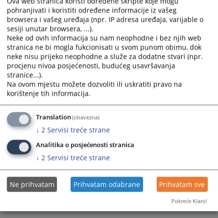
Ova web stranica koristi određene skripte koje mogu
pohranjivati i koristiti određene informacije iz vašeg
Više osoba mogu jednom tužbom tužiti ili biti tužene. U
browsera i vašeg uređaja (npr. IP adresa uređaja, varijable o
jednoj tužbi može se istaknuti više zahtjeva protiv istog
sesiji unutar browsera, ...).
tuženika kada su svi zahtjevi povezani istom
Neke od ovih informacija su nam neophodne i bez njih web
činjeničnom i pravnom osnovom.
stranica ne bi mogla fukcionisati u svom punom obimu, dok
neke nisu prijeko neophodne a služe za dodatne stvari (npr.
procjenu nivoa posjećenosti, budućeg usavršavanja
Sud odlučuje u granicama zahtjeva koji mu je
stranice...).
postavljen.
Na ovom mjestu možete dozvoliti ili uskratiti pravo na
korištenje tih informacija.
Stranke imaju slobodu raspolagati zahtjevima koji su
postavile. One se mogu u tijeku postupka odreći svog
Translation
(obavezna)
zahtjeva, priznati zahtjev protivnika ili se nagoditi. Sud
↓
2
Servisi treće strane
u parničnom postupku odlučuje na temelju usmene,
neposredne i javne rasprave.
Analitika o posjećenosti stranica
↓
2
Servisi treće strane
5989
PREGLEDA
Ne prihvatam
Prihvatam odabrane
Prihvatam sve
Pokreće Klaro!