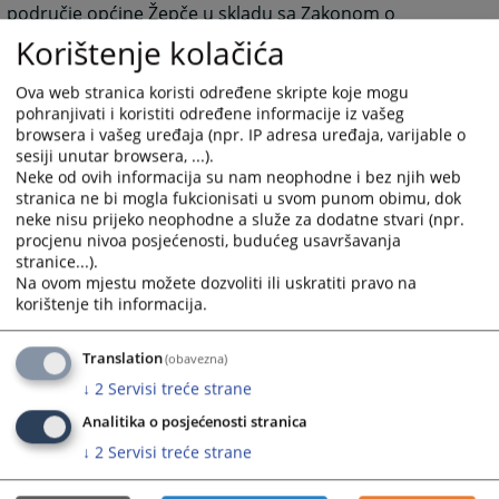
područje općine Žepče u skladu sa Zakonom o
sudovima Zeničko-dobojskog kantona (Službene
Korištenje kolačića
novine Zeničko-dobojskog kantona, broj 4/97).
Nadležnost suda odnosila se na Kazneno-pravne i
Ova web stranica koristi određene skripte koje mogu
Građansko pravne stvari u prvom stupnju.
pohranjivati i koristiti određene informacije iz vašeg
browsera i vašeg uređaja (npr. IP adresa uređaja, varijable o
sesiji unutar browsera, ...).
2002. godine, došlo je, pod vođstvom Neovisne
Neke od ovih informacija su nam neophodne i bez njih web
pravosudne komisije, do sveobuhvatne reorganizacije
stranica ne bi mogla fukcionisati u svom punom obimu, dok
redovnih sudova, kao sastavnog dijela ukupne
neke nisu prijeko neophodne a služe za dodatne stvari (npr.
strategije reforme pravosuđa. U okviru ovih reformi
procjenu nivoa posjećenosti, budućeg usavršavanja
smanjen je ukupan broj prvostupanjskih sudova, te je
stranice...).
dovedeno u pitanje opravdanost postojanja Općinskog
Na ovom mjestu možete dozvoliti ili uskratiti pravo na
korištenje tih informacija.
suda u Žepču. Nakon sprovednog istraživanja
donesena je odluka o opravdanosti postojanja
Općinskog suda u Žepču.
Translation
(obavezna)
2005. godine kao rezultat navedenih reformi donesen
↓
2
Servisi treće strane
je Zakon o sudovima u Federaciji Bosne i hercegovine
Analitika o posjećenosti stranica
(„Službene novine Federacije BiH broj 38/05“), kojim se
↓
2
Servisi treće strane
za područje Općine Žepče potvrđuje teritorijalna
nadležnost Općinskog suda u Žepču u Kazneno-