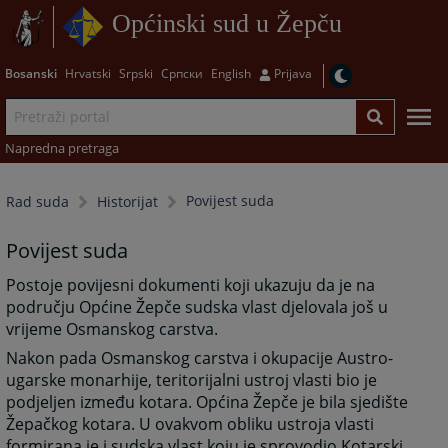
Općinski sud u Žepču
Bosanski
Hrvatski
Srpski
Српски
English
Prijava
Napredna pretraga
Povijest suda
Rad suda
Historijat
Povijest suda
Postoje povijesni dokumenti koji ukazuju da je na
području Općine Žepče sudska vlast djelovala još u
vrijeme Osmanskog carstva.
Nakon pada Osmanskog carstva i okupacije Austro-
ugarske monarhije, teritorijalni ustroj vlasti bio je
podjeljen između kotara. Općina Žepče je bila sjedište
Žepačkog kotara. U ovakvom obliku ustroja vlasti
formirana je i sudska vlast koju je sprovodio Kotarski