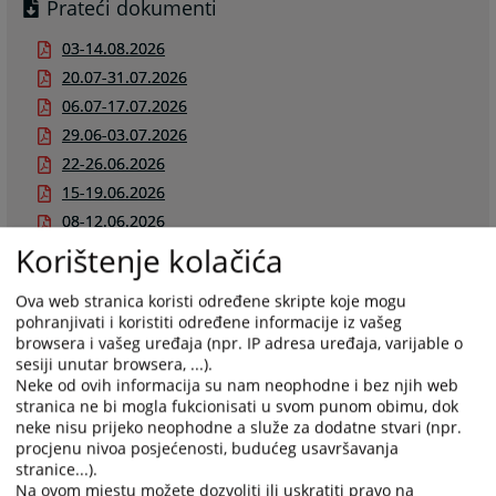
Prateći dokumenti
03-14.08.2026
20.07-31.07.2026
06.07-17.07.2026
29.06-03.07.2026
22-26.06.2026
15-19.06.2026
08-12.06.2026
Korištenje kolačića
01-05.06.2026
25-29.05.2026
Ova web stranica koristi određene skripte koje mogu
18-22.05.2026
pohranjivati i koristiti određene informacije iz vašeg
11-15.05.2026
browsera i vašeg uređaja (npr. IP adresa uređaja, varijable o
sesiji unutar browsera, ...).
04-08.05.2026
Neke od ovih informacija su nam neophodne i bez njih web
27-30.04.2026
stranica ne bi mogla fukcionisati u svom punom obimu, dok
20-24.04.2026
neke nisu prijeko neophodne a služe za dodatne stvari (npr.
procjenu nivoa posjećenosti, budućeg usavršavanja
13-17.04.2026
stranice...).
06-10.04.2026
Na ovom mjestu možete dozvoliti ili uskratiti pravo na