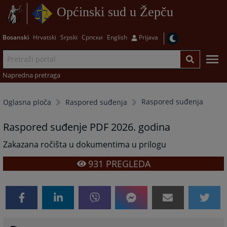
Općinski sud u Žepču
Bosanski
Hrvatski
Srpski
Српски
English
Prijava
Napredna pretraga
Raspored suđenja
Oglasna ploča
Raspored suđenja
Raspored suđenje PDF 2026. godina
Zakazana ročišta u dokumentima u prilogu
931
PREGLEDA