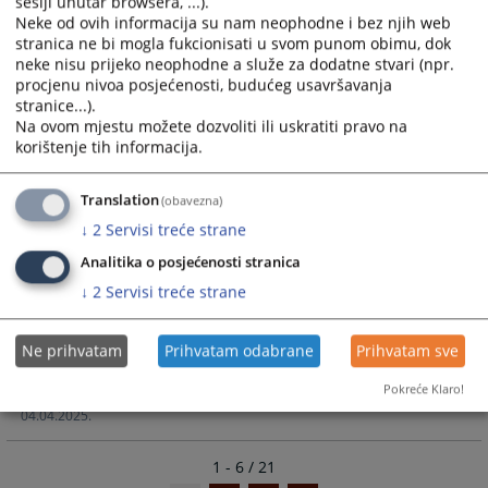
sesiji unutar browsera, ...).
11.06.2025.
Neke od ovih informacija su nam neophodne i bez njih web
stranica ne bi mogla fukcionisati u svom punom obimu, dok
neke nisu prijeko neophodne a služe za dodatne stvari (npr.
procjenu nivoa posjećenosti, budućeg usavršavanja
Presuda 44 0 K 041170 24 K
stranice...).
Na ovom mjestu možete dozvoliti ili uskratiti pravo na
korištenje tih informacija.
Presuda 44 0 K 041170 24 K
10.06.2025.
Translation
(obavezna)
↓
2
Servisi treće strane
Pravosnažno Riješenje Općinskog suda u
Žepču broj Broj: 44 0 K 041974 25 Kpp
Analitika o posjećenosti stranica
od 21.03.2025.godine, pravosnažno dana
↓
2
Servisi treće strane
Pravosnažno Rješenje Općinskog suda u Žepču broj Broj: 44
Ne prihvatam
Prihvatam odabrane
Prihvatam sve
0 K 041974 25 Kpp
Pokreće Klaro!
04.04.2025.
1 - 6 / 21