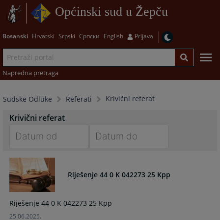
Općinski sud u Žepču
Bosanski
Hrvatski
Srpski
Српски
English
Prijava
Napredna pretraga
Krivični referat
Sudske Odluke
Referati
Krivični referat
Navigate
Navigate
forward
forward
to
to
Riješenje 44 0 K 042273 25 Kpp
interact
interact
with
with
Riješenje 44 0 K 042273 25 Kpp
the
the
25.06.2025.
calendar
calendar