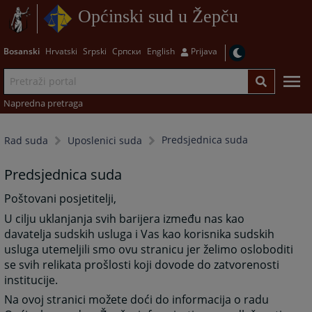
Općinski sud u Žepču
Bosanski
Hrvatski
Srpski
Српски
English
Prijava
Napredna pretraga
Predsjednica suda
Rad suda
Uposlenici suda
Predsjednica suda
Poštovani posjetitelji,
U cilju uklanjanja svih barijera između nas kao
davatelja sudskih usluga i Vas kao korisnika sudskih
usluga utemeljili smo ovu stranicu jer želimo osloboditi
se svih relikata prošlosti koji dovode do zatvorenosti
institucije.
Na ovoj stranici možete doći do informacija o radu