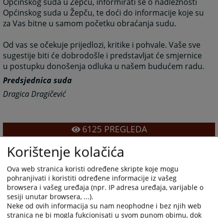
Općinskog suda u Žepču, informirati se o nadležnosti
Općinskog suda u Žepču, te doći do informacije koje su
za Vas bitne u samom početku obraćanja sudu.
Od vas se očekuje prijedlozi, kritike i pohvale. Vaše sve
sugestije biti će dobrodošle i predstavljat će smjernice
u postupku donošenja odluka u našem budućem radu.
Predsjednica suda
Dragica Dragičević
6125
PREGLEDA
Korištenje kolačića
Ova web stranica koristi određene skripte koje mogu
pohranjivati i koristiti određene informacije iz vašeg
browsera i vašeg uređaja (npr. IP adresa uređaja, varijable o
sesiji unutar browsera, ...).
Neke od ovih informacija su nam neophodne i bez njih web
stranica ne bi mogla fukcionisati u svom punom obimu, dok