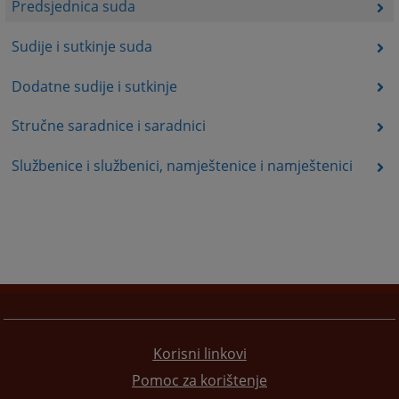
Predsjednica suda
Sudije i sutkinje suda
Dodatne sudije i sutkinje
Stručne saradnice i saradnici
Službenice i službenici, namještenice i namještenici
Korisni linkovi
Pomoc za korištenje