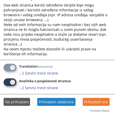
MEĐUNARODNI KRIVIČNI SUD
Ova web stranica koristi određene skripte koje mogu
https://www.iccnow.org/
pohranjivati i koristiti određene informacije iz vašeg
browsera i vašeg uređaja (npr. IP adresa uređaja, varijable o
EVROPSKO PRAVO I INSTITUCIJE
sesiji unutar browsera, ...).
EVROPSKA UNIJA
Neke od ovih informacija su nam neophodne i bez njih web
https://europa.eu.int/
stranica ne bi mogla fukcionisati u svom punom obimu, dok
EVROPSKI SUD
neke nisu prijeko neophodne a služe za dodatne stvari (npr.
procjenu nivoa posjećenosti, budućeg usavršavanja
https://curia.eu.int/en/
stranice...).
EVROPSKI OMBUDSMAN
Na ovom mjestu možete dozvoliti ili uskratiti pravo na
https://www.euro-ombudsman.eu.int
korištenje tih informacija.
SAVET EVROPE U STRAZBURU
https://www.coe.int
Translation
(obavezna)
EVROPSKI SUD ZA LJUDSKA PRAVA
↓
2
Servisi treće strane
https://www.echr.coe.int
MEĐUNARODNE ORGANIZACIJE I SUDOVI
Analitika o posjećenosti stranica
UJEDINJENE NACIJE
↓
2
Servisi treće strane
https://www.un.org/
MEĐUNARODNI SUD PRAVDE
Ne prihvatam
Prihvatam odabrane
Prihvatam sve
https://www.icj-cij.org/
MEĐUNARODNI KRIVIČNI TRIBUNAL U HAGU
Pokreće Klaro!