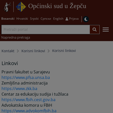
Općinski sud u Žepču
Bosanski
Hrvatski
Srpski
Српски
English
Prijava
Napredna pretraga
Korisni linkovi
Kontakt
Korisni linkovi
Linkovi
Pravni fakultet u Sarajevu
https://www.pfsa.unsa.ba
Zemljišna administracija
https://www.zkk.ba
Centar za edukaciju sudija i tužilaca
https://www.fbih.cest.gov.ba
Advokatska komora u FBiH
https://www.advokomfbih.ba