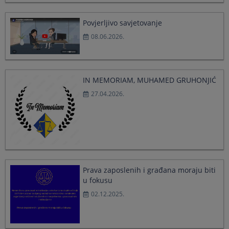
a
a
date.
date.
Povjerljivo savjetovanje
Press
Press
08.06.2026.
the
the
question
question
mark
mark
key
key
to
to
IN MEMORIAM, MUHAMED GRUHONJIĆ
get
get
27.04.2026.
the
the
keyboard
keyboard
shortcuts
shortcuts
for
for
changing
changing
dates.
dates.
Prava zaposlenih i građana moraju biti
u fokusu
02.12.2025.