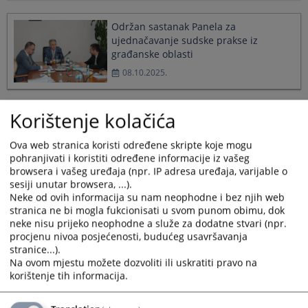
Održan sastanak Panela za
ujednačavanje sudske prakse iz
građanske oblasti
08.10.2025.
Korištenje kolačića
Korištenje vještačke inteligencije u
harmonizaciji sudske prakse
Ova web stranica koristi određene skripte koje mogu
02.09.2025.
pohranjivati i koristiti određene informacije iz vašeg
browsera i vašeg uređaja (npr. IP adresa uređaja, varijable o
sesiji unutar browsera, ...).
Nova Pravila o radu Panela za
Neke od ovih informacija su nam neophodne i bez njih web
stranica ne bi mogla fukcionisati u svom punom obimu, dok
ujednačavanje sudske prakse u BiH
neke nisu prijeko neophodne a služe za dodatne stvari (npr.
15.07.2025.
procjenu nivoa posjećenosti, budućeg usavršavanja
stranice...).
Na ovom mjestu možete dozvoliti ili uskratiti pravo na
korištenje tih informacija.