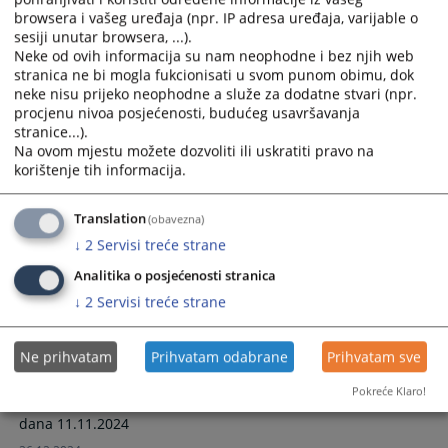
browsera i vašeg uređaja (npr. IP adresa uređaja, varijable o
10.01.2025.
sesiji unutar browsera, ...).
Neke od ovih informacija su nam neophodne i bez njih web
A-Rjesenje o izricanju zastitne mjere od
stranica ne bi mogla fukcionisati u svom punom obimu, dok
dana 12.11.2024.godine broj 44 0 Pr
neke nisu prijeko neophodne a služe za dodatne stvari (npr.
procjenu nivoa posjećenosti, budućeg usavršavanja
041346 24 Zm, pravomoćno dana
stranice...).
16.12.2024
Na ovom mjestu možete dozvoliti ili uskratiti pravo na
A-Rjesenje o izricanju zastitne mjere od dana
korištenje tih informacija.
12.11.2024.godine broj 44 0 Pr 041346 24 Zm, pravomoćno
dana 16.12.2024
Translation
(obavezna)
27.12.2024.
↓
2
Servisi treće strane
Analitika o posjećenosti stranica
A-Rjesenje o izricanju zastitne mjere od
↓
2
Servisi treće strane
dana 07.11.2024.godine broj: 44 0 Pr
041332 24 Zm, pravomoćno dana
11.11.2024
Ne prihvatam
Prihvatam odabrane
Prihvatam sve
A-Rjesenje o izricanju zastitne mjere od dana
Pokreće Klaro!
07.11.2024.godine broj: 44 0 Pr 041332 24 Zm, pravomoćno
dana 11.11.2024