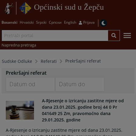
Općinski sud u Žepču
Bosanski
Hrvatski
Srpski
Српски
English
Prijava
Napredna pretraga
Prekršajni referat
Sudske Odluke
Referati
Prekršajni referat
Navigate
Navigate
A-Rjesenje o izricanju zastitne mjere od
forward
forward
dana 23.01.2025. godine broj 44 0 Pr
to
to
041649 25 Zm, pravomoćno dana
interact
interact
29.01.2025. godine
with
with
the
the
A-Rjesenje o izricanju zastitne mjere od dana 23.01.2025.
calendar
calendar