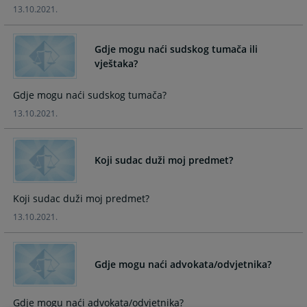
13.10.2021.
calendar
calendar
and
and
select
select
Gdje mogu naći sudskog tumača ili
a
a
vještaka?
date.
date.
Press
Press
Gdje mogu naći sudskog tumača?
the
the
13.10.2021.
question
question
mark
mark
key
key
Koji sudac duži moj predmet?
to
to
get
get
the
the
Koji sudac duži moj predmet?
keyboard
keyboard
13.10.2021.
shortcuts
shortcuts
for
for
changing
changing
Gdje mogu naći advokata/odvjetnika?
dates.
dates.
Gdje mogu naći advokata/odvjetnika?