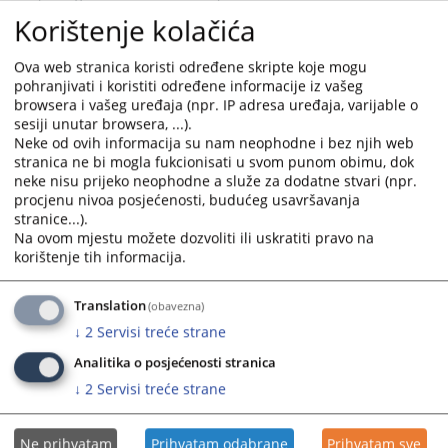
Korištenje kolačića
13.10.2021.
Ova web stranica koristi određene skripte koje mogu
Kako mogu doći do suca koji duži moj
pohranjivati i koristiti određene informacije iz vašeg
predmet?
browsera i vašeg uređaja (npr. IP adresa uređaja, varijable o
sesiji unutar browsera, ...).
Neke od ovih informacija su nam neophodne i bez njih web
Kako mogu doći do suca koji duži moj predmet?
stranica ne bi mogla fukcionisati u svom punom obimu, dok
13.10.2021.
neke nisu prijeko neophodne a služe za dodatne stvari (npr.
procjenu nivoa posjećenosti, budućeg usavršavanja
stranice...).
Na ovom mjestu možete dozvoliti ili uskratiti pravo na
Gdje mogu naći besplatnu pravnu pomoć?
korištenje tih informacija.
Gdje mogu naći besplatnu pravnu pomoć?
Translation
(obavezna)
13.10.2021.
↓
2
Servisi treće strane
Analitika o posjećenosti stranica
Kako mogu dobiti informacije o
↓
2
Servisi treće strane
predmetu?
Ne prihvatam
Prihvatam odabrane
Prihvatam sve