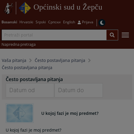
Općinski sud u Žepču
Bosanski
Hrvatski
Srpski
Српски
English
Prijava
Napredna pretraga
Vaša pitanja
Često postavljana pitanja
Često postavljana pitanja
Često postavljana pitanja
Navigate
Navigate
forward
forward
U kojoj fazi je moj predmet?
to
to
interact
interact
with
with
U kojoj fazi je moj predmet?
the
the