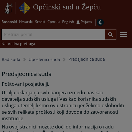
Općinski sud u Žepču
Bosanski
Hrvatski
Srpski
Српски
English
Prijava
Napredna pretraga
Predsjednica suda
Rad suda
Uposlenici suda
Predsjednica suda
Poštovani posjetitelji,
U cilju uklanjanja svih barijera između nas kao
davatelja sudskih usluga i Vas kao korisnika sudskih
usluga utemeljili smo ovu stranicu jer želimo osloboditi
se svih relikata prošlosti koji dovode do zatvorenosti
institucije.
Na ovoj stranici možete doći do informacija o radu