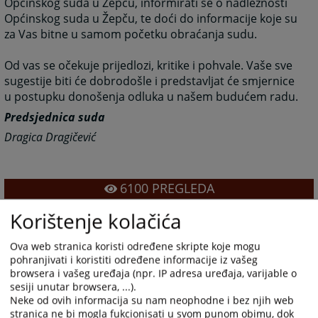
Općinskog suda u Žepču, informirati se o nadležnosti
Općinskog suda u Žepču, te doći do informacije koje su
za Vas bitne u samom početku obraćanja sudu.
Od vas se očekuje prijedlozi, kritike i pohvale. Vaše sve
sugestije biti će dobrodošle i predstavljat će smjernice
u postupku donošenja odluka u našem budućem radu.
Predsjednica suda
Dragica Dragičević
6100
PREGLEDA
Korištenje kolačića
Ova web stranica koristi određene skripte koje mogu
pohranjivati i koristiti određene informacije iz vašeg
browsera i vašeg uređaja (npr. IP adresa uređaja, varijable o
sesiji unutar browsera, ...).
Neke od ovih informacija su nam neophodne i bez njih web
stranica ne bi mogla fukcionisati u svom punom obimu, dok