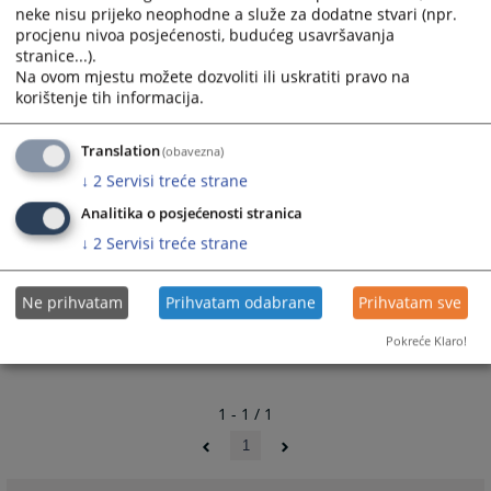
neke nisu prijeko neophodne a služe za dodatne stvari (npr.
procjenu nivoa posjećenosti, budućeg usavršavanja
stranice...).
Na ovom mjestu možete dozvoliti ili uskratiti pravo na
korištenje tih informacija.
Translation
(obavezna)
↓
2
Servisi treće strane
Analitika o posjećenosti stranica
↓
2
Servisi treće strane
Ne prihvatam
Prihvatam odabrane
Prihvatam sve
Pokreće Klaro!
1 - 1 / 1
1