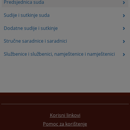
Predsjednica suda
Sudije i sutkinje suda
Dodatne sudije i sutkinje
Stručne saradnice i saradnici
Službenice i službenici, namještenice i namještenici
Korisni linkovi
Pomoc za korištenje