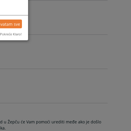
hvatam sve
Pokreće Klaro!
d u Žepču će Vam pomoći urediti međe ako je došlo
ka.