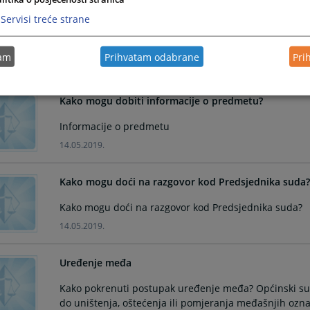
Servisi treće strane
Gdje mogu naći besplatnu pravnu pomoć?
Gdje mogu naći besplatnu pravnu pomoć?
tam
Prihvatam odabrane
Pri
13.10.2021.
Kako mogu dobiti informacije o predmetu?
Informacije o predmetu
14.05.2019.
Kako mogu doći na razgovor kod Predsjednika suda?
Kako mogu doći na razgovor kod Predsjednika suda?
14.05.2019.
Uređenje međa
Kako pokrenuti postupak uređenje međa? Općinski su
do uništenja, oštećenja ili pomjeranja međašnjih ozna