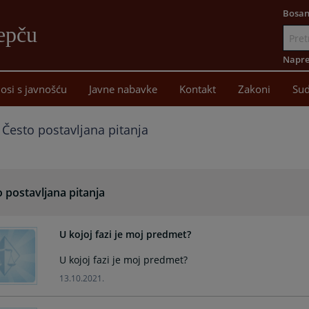
Bosan
epču
Idi
na
Napre
sadržaj
osi s javnošću
Javne nabavke
Kontakt
Zakoni
Sud
Često postavljana pitanja
 postavljana pitanja
U kojoj fazi je moj predmet?
U kojoj fazi je moj predmet?
13.10.2021.