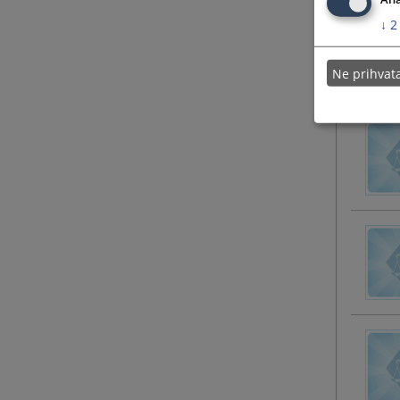
↓
2
Ne prihva