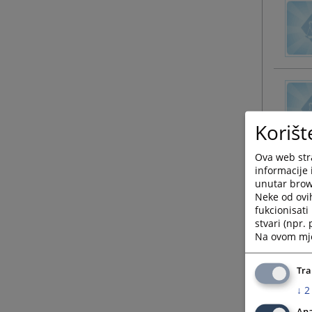
Korišt
Ova web stra
informacije 
unutar brows
Neke od ovi
fukcionisat
stvari (npr.
Na ovom mjes
Tra
↓
2
Ana