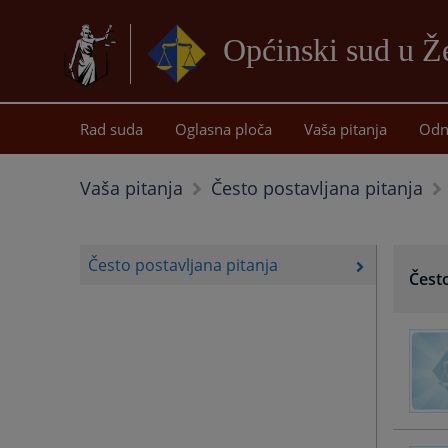
Općinski sud u Ž
Rad suda
Oglasna ploča
Vaša pitanja
Odn
Vaša pitanja
Često postavljana pitanja
Često postavljana pitanja
Često