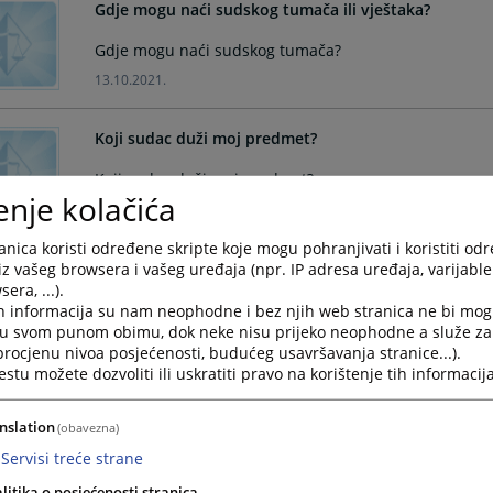
Gdje mogu naći sudskog tumača ili vještaka?
Gdje mogu naći sudskog tumača?
13.10.2021.
Koji sudac duži moj predmet?
Koji sudac duži moj predmet?
enje kolačića
13.10.2021.
nica koristi određene skripte koje mogu pohranjivati i koristiti od
Gdje mogu naći advokata/odvjetnika?
iz vašeg browsera i vašeg uređaja (npr. IP adresa uređaja, varijable 
era, ...).
Gdje mogu naći advokata/odvjetnika?
h informacija su nam neophodne i bez njih web stranica ne bi mog
i u svom punom obimu, dok neke nisu prijeko neophodne a služe z
13.10.2021.
 procjenu nivoa posjećenosti, budućeg usavršavanja stranice...).
tu možete dozvoliti ili uskratiti pravo na korištenje tih informacija
Kako mogu doći do suca koji duži moj predmet?
nslation
(obavezna)
Kako mogu doći do suca koji duži moj predmet?
Servisi treće strane
13.10.2021.
litika o posjećenosti stranica