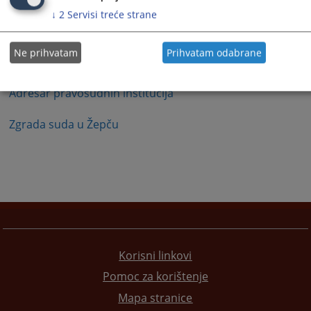
1 - 1 / 1
↓
2
Servisi treće strane
1
Ne prihvatam
Prihvatam odabrane
Kontakt suda
Adresar pravosudnih institucija
Zgrada suda u Žepču
Korisni linkovi
Pomoc za korištenje
Mapa stranice