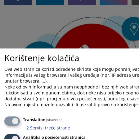
Korištenje kolačića
Ova web stranica koristi određene skripte koje mogu pohranjivati
informacije iz vašeg browsera i vašeg uređaja (npr. IP adresa uređ
unutar browsera, ...).
Neke od ovih informacija su nam neophodne i bez njih web stra
fukcionisati u svom punom obimu, dok neke nisu prijeko neopho
dodatne stvari (npr. procjenu nivoa posjećenosti, budućeg usavrš
Na ovom mjestu možete dozvoliti ili uskratiti pravo na korištenje 
Translation
(obavezna)
↓
2
Servisi treće strane
Analitika o posjećenosti stranica