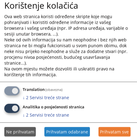
Korištenje kolačića
and
and
select
select
Ova web stranica koristi određene skripte koje mogu
a
a
pohranjivati i koristiti određene informacije iz vašeg
date.
date.
browsera i vašeg uređaja (npr. IP adresa uređaja, varijable o
Press
Press
sesiji unutar browsera, ...).
the
the
Neke od ovih informacija su nam neophodne i bez njih web
question
question
stranica ne bi mogla fukcionisati u svom punom obimu, dok
neke nisu prijeko neophodne a služe za dodatne stvari (npr.
mark
mark
procjenu nivoa posjećenosti, budućeg usavršavanja
key
key
stranice...).
to
to
Na ovom mjestu možete dozvoliti ili uskratiti pravo na
get
get
korištenje tih informacija.
the
the
keyboard
keyboard
Translation
(obavezna)
shortcuts
shortcuts
↓
2
Servisi treće strane
for
for
changing
changing
Analitika o posjećenosti stranica
dates.
dates.
↓
2
Servisi treće strane
Ne prihvatam
Prihvatam odabrane
Prihvatam sve