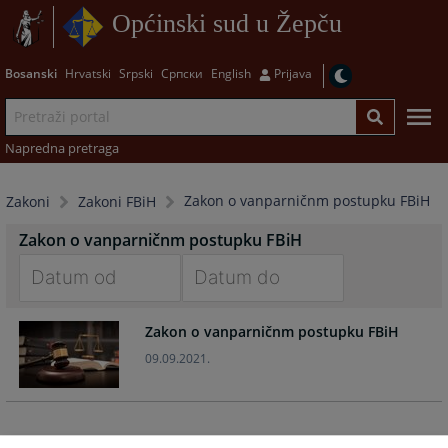
Općinski sud u Žepču
Bosanski
Hrvatski
Srpski
Српски
English
Prijava
Napredna pretraga
Zakon o vanparničnm postupku FBiH
Zakoni
Zakoni FBiH
Zakon o vanparničnm postupku FBiH
Navigate
Navigate
Zakon o vanparničnm postupku FBiH
forward
forward
to
to
09.09.2021.
interact
interact
with
with
the
the
calendar
calendar