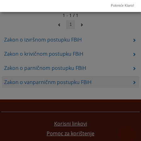
Pokreće Klaro!
1 - 1 / 1
1
Zakon o izvršnom postupku FBiH
Zakon o krivičnom postupku FBiH
Zakon o parničnom postupku FBiH
Zakon o vanparničnm postupku FBiH
Korisni linkovi
Pomoc za korištenje