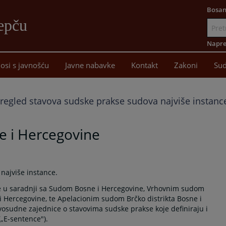
Bosan
epču
Idi
na
Napre
sadržaj
osi s javnošću
Javne nabavke
Kontakt
Zakoni
Sud
regled stavova sudske prakse sudova najviše instanc
e i Hercegovine
najviše instance.
 je u saradnji sa Sudom Bosne i Hercegovine, Vrhovnim sudom
 Hercegovine, te Apelacionim sudom Brčko distrikta Bosne i
osudne zajednice o stavovima sudske prakse koje definiraju i
(„E-sentence").