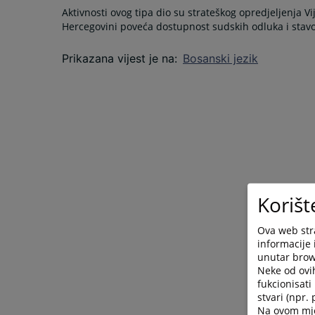
Aktivnosti ovog tipa dio su strateškog opredjeljenja V
Hercegovini poveća dostupnost sudskih odluka i stav
Prikazana vijest je na
:
Bosanski jezik
Korišt
Ova web stra
informacije 
unutar brows
Neke od ovi
fukcionisat
stvari (npr.
Na ovom mjes