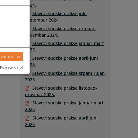
2024.
Stavovi sudske prakse juli-
septembar 2024.
Stavovi sudske prakse oktobar-
decembar 2024.
Stavovi sudske prakse januar-mart
2025.
hvatam sve
Stavovi sudske prakse april-juni
2025.
Pokreće Klaro!
Stavovi sudske prakse srpanj-rujan
2025.
Stavovi sudske prakse listopad-
prosinac 2025.
Stavovi sudske prakse januar mart
2026
Stavovi sudske prakse april juni
2026