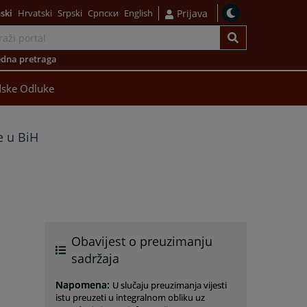
ski
Hrvatski
Srpski
Српски
English
Prijava
dna pretraga
ske Odluke
e u BiH
Obavijest o preuzimanju
sadržaja
Napomena
:
U slučaju preuzimanja vijesti
istu preuzeti u integralnom obliku uz