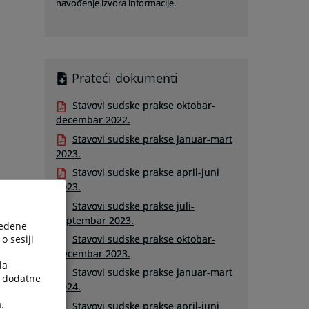
navođenje izvora informacije.
Prateći dokumenti
Stavovi sudske prakse oktobar-
decembar 2022.
Stavovi sudske prakse januar-mart
2023.
Stavovi sudske prakse april-juni
2023.
Stavovi sudske prakse juli-
septembar 2023.
ređene
o sesiji
Stavovi sudske prakse oktobar-
decembar 2023.
la
Stavovi sudske prakse januar-mart
a dodatne
2024.
.
Stavovi sudske prakse april-juni