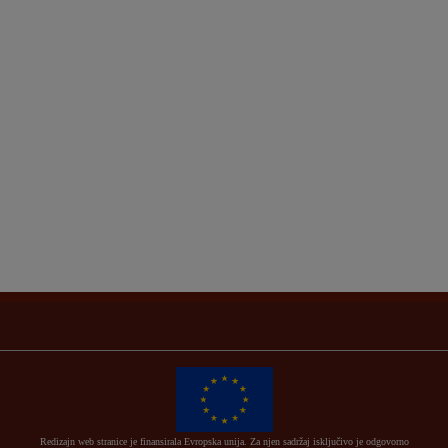
Redizajn web stranice je finansirala Evropska unija. Za njen sadržaj isključivo je odgovorno