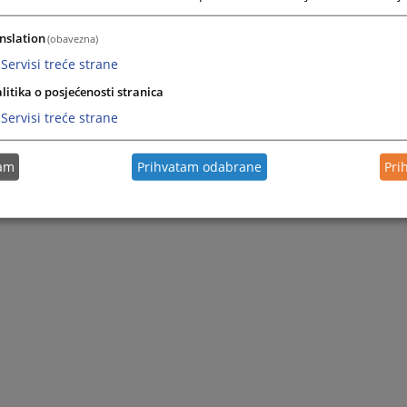
nslation
(obavezna)
Servisi treće strane
litika o posjećenosti stranica
Servisi treće strane
tam
Prihvatam odabrane
Pri