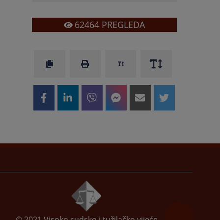
62464
PREGLEDA
© 2021
Visoko sudsko i tužilačko vijeće