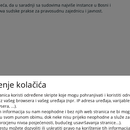
ijeća, da u saradnji sa sudovima najviše instance u Bosni i
ova sudske prakse za pravosudnu zajednicu i javnost.
enje kolačića
nica koristi određene skripte koje mogu pohranjivati i koristiti od
iz vašeg browsera i vašeg uređaja (npr. IP adresa uređaja, varijable 
era, ...).
h informacija su nam neophodne i bez njih web stranica ne bi mog
i u svom punom obimu, dok neke nisu prijeko neophodne a služe z
 procjenu nivoa posjećenosti, budućeg usavršavanja stranice...).
tu možete dozvoliti ili uskratiti pravo na korištenje tih informacija