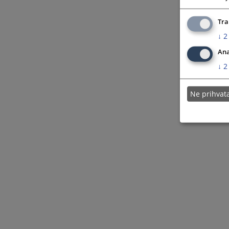
Tra
↓
2
Ana
↓
2
Ne prihva