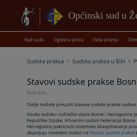
Općinski sud u Ž
Rad suda
Oglasna ploča
Vaša pitanja
Odn
Sudska praksa
Sudska praksa u BiH
P
Stavovi sudske prakse Bosn
29.06.2026.
Ovdje možete preuzeti stavove sudske prakse sudova 
Visoko sudsko i tužilačko vijeće Bosne i Hercegovine
Republike Srpske, Vrhovnim sudom Federacije Bosne i
Hercegovine pokrenulo sistemsko obavještavanje prav
objavljuju navedeni sudovi na
Portalu sudske prakse